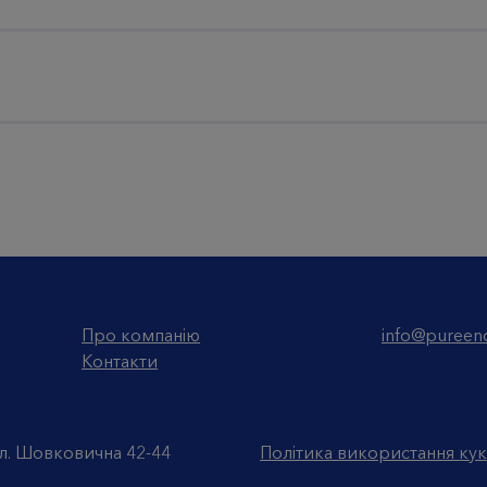
Про компанію
info@pureenc
Контакти
л. Шовковична 42-44
Політика використання кук