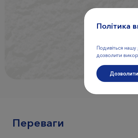
Політика в
Подивіться нашу
дозволити викор
Дозволити
Переваги