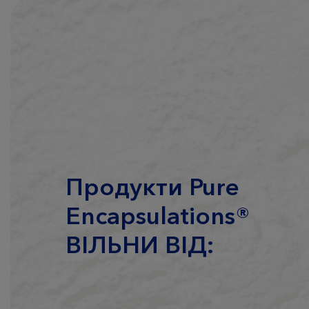
Продукти Pure
Encapsulations®
ВIЛЬНИ ВIД: