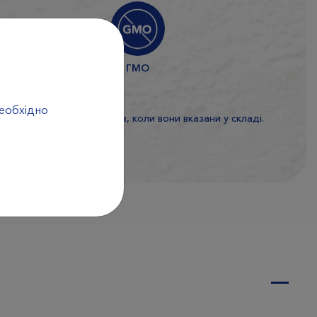
і
ГМО
необхідно
* За винятком тих випадкiв, коли вони вказани у складi.