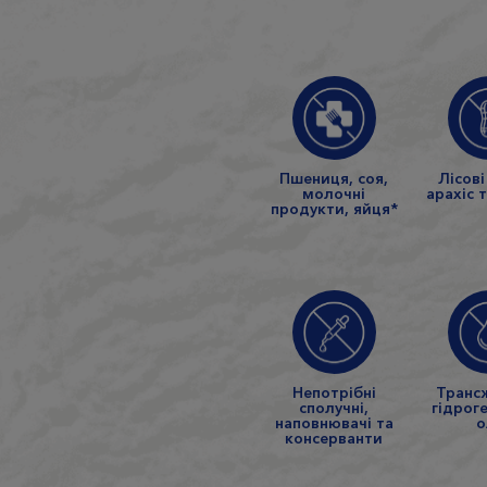
Пшениця, соя,
Лісові
молочні
арахіс 
продукти, яйця*
Непотрібні
Транс
сполучні,
гідроге
наповнювачі та
о
консерванти