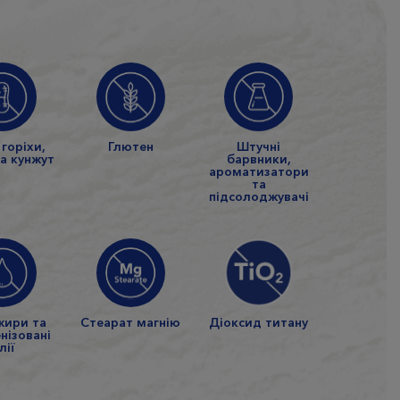
 горіхи,
Глютен
Штучні
та кунжут
барвники,
ароматизатори
та
підсолоджувачі
жири та
Стеарат магнію
Діоксид титану
нізовані
лії