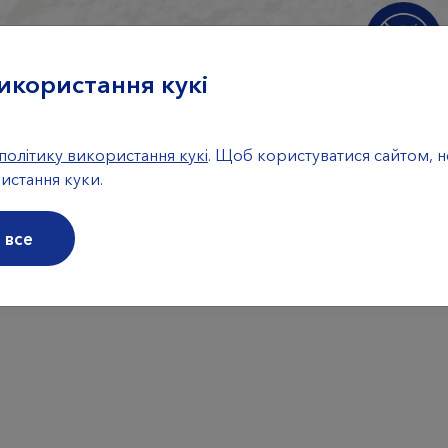
икористання кукі
Шелак та інш
покриття
політику використання кукі
. Щоб користуватися сайтом, 
истання куки.
 все