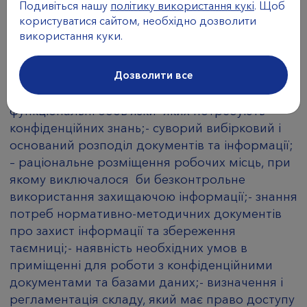
Подивіться нашу
політику використання кукі
. Щоб
засобів, встановлених федеральними
користуватися сайтом, необхідно дозволити
законами.
використання куки.
5.3. Для забезпечення внутрішнього захисту
Дозволити все
персональних даних необхідно дотримуватись
ряду мір: обмеження і регламентація складу,
функціональні обов’язки яких потребують
конфіденційних знань;- суворий вибірковий і
оснований розподіл документів та інформації;
– раціональне розміщення робочих місць, при
якому виключалося би безконтрольне
використання захищаючою інформації;- знання
потреб нормативно-методичних документів
про захист інформації та збереження
таємниці;- наявність необхідних умов в
приміщенні для роботи з конфіденційними
документами та базами даних;- визначення і
регламентація складу, який має право доступу