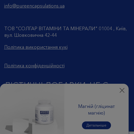
info@pureencapsulations.ua
ТОВ "СОЛГАР ВІТАМІНИ ТА МІНЕРАЛИ" 01004 , Київ,
вул. Шовковична 42-44
Політика використання кукі
Політика конфіденційності
ДІЄТИЧНІ ДОБАВКИ. НЕ Є
ЛІКАРСЬКИМ ЗАСОБОМ
Магнiй (глiцинат
© 2026 Pure Encapsulations
магнію)
Продукція призначена для продажу в аптечних
Детальніше
установах