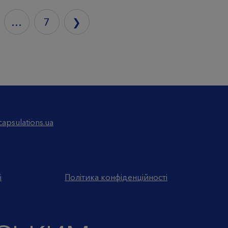
…
7
❯
apsulations.ua
і
Політика конфіденційності