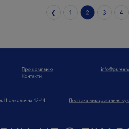
❮
1
2
3
4
Про компанію
info@pureenc
Контакти
л. Шовковична 42-44
Політика використання кук