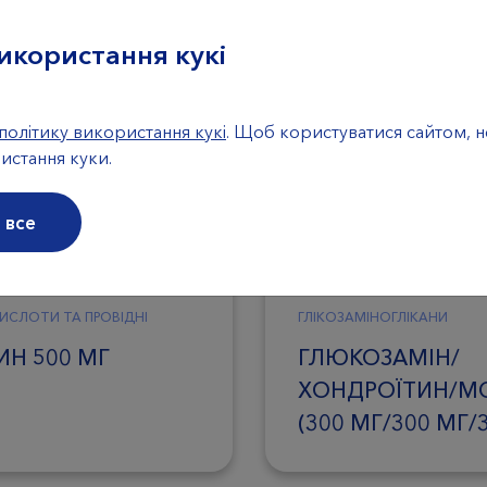
икористання кукі
політику використання кукі
. Щоб користуватися сайтом, 
истання куки.
 все
ИСЛОТИ ТА ПРОВІДНІ
ГЛІКОЗАМІНОГЛІКАНИ
ИН 500 МГ
ГЛЮКОЗАМІН/
ХОНДРОЇТИН/М
(300 МГ/300 МГ/