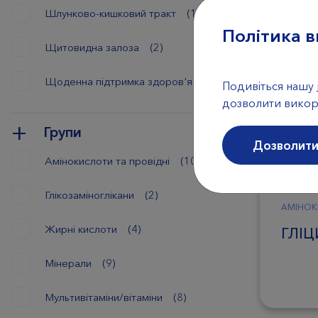
Шлунково-кишковий тракт
(1)
Політика в
Щитовидна залоза
(2)
Щоденна підтримка здоров'я
(12)
Подивіться нашу
дозволити викор
Групи
Дозволити
Амінокислоти та провідні
(10)
Глікозаміноглікани
(2)
АМІНОК
Жирні кислоти
(4)
ГЛІЦ
Мінерали
(9)
Мультивітаміни/вітаміни
(8)