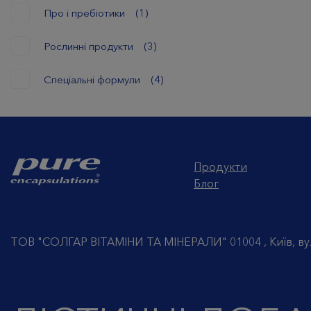
Про і пребіотики
(1)
Рослинні продукти
(3)
Спеціальні формули
(4)
Продукти
Блог
ТОВ "СОЛГАР ВІТАМІНИ ТА МІНЕРАЛИ" 01004 , Київ, ву