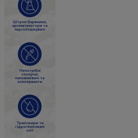
Штучні барвники,
ароматизатори та
підсолоджувачі
Непотрібні
сполучні,
наповнювачі та
консерванти
Трансжири та
гідрогенізовані
олії