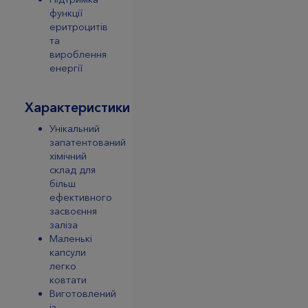
функції
еритроцитів
та
вироблення
енергії
Характеристики
Унікальний
запатентований
хімічний
склад для
більш
ефективного
засвоєння
заліза
Маленькі
капсули
легко
ковтати
Виготовлений
із