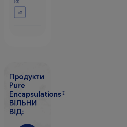
(G)
60
Продукти
Pure
Encapsulations®
ВIЛЬНИ
ВIД: