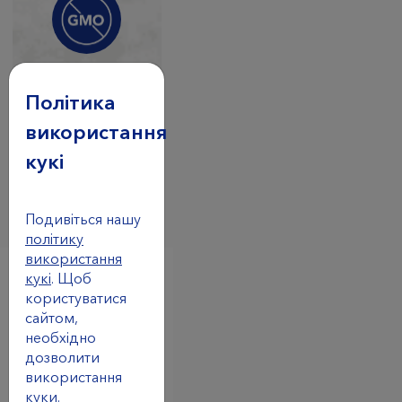
ГМО
Політика
* За винятком тих
використання
випадкiв, коли вони
вказани у складi.
кукі
Подивіться нашу
політику
використання
кукі
. Щоб
користуватися
Переваги
сайтом,
необхідно
дозволити
Допомагає
використання
еритроцитам
ефективно
куки.