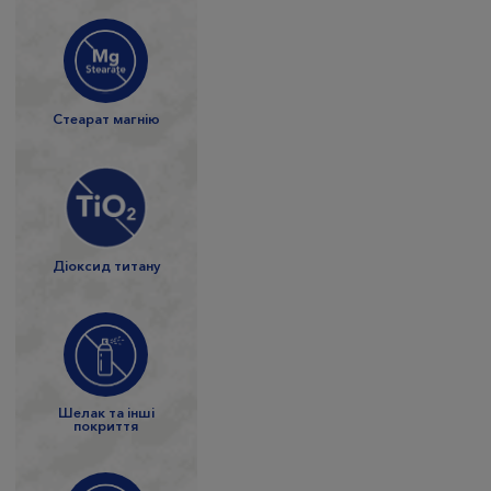
Стеарат магнію
Діоксид титану
Шелак та інші
покриття