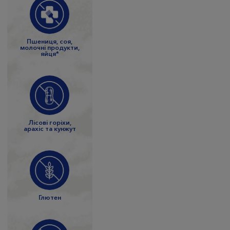
Пшениця, соя,
молочні продукти,
яйця*
Лісові горіхи,
арахіс та кунжут
Глютен