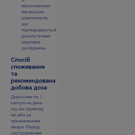
високоякісних
веганських
компонентів,
що
підтверджується
результатами
наукових
досліджень
Спосіб
споживання
та
рекомендована
добова доза
Дорослим по 1
капсулі на день
під час прийому
їжі або за
призначенням
лікаря. Перед
застосуванням