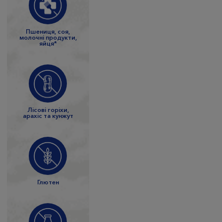
Пшениця, соя,
молочні продукти,
яйця*
Лісові горіхи,
арахіс та кунжут
Глютен