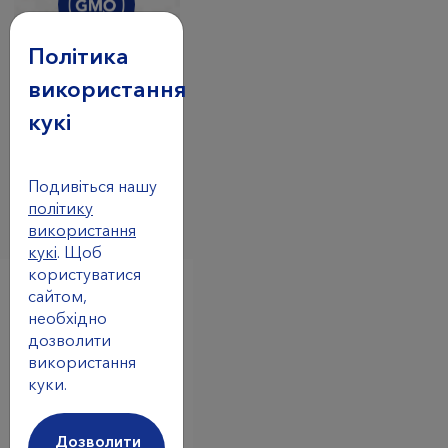
Політика
ГМО
використання
* За винятком тих
кукі
випадкiв, коли вони
вказани у складi.
Подивіться нашу
політику
використання
кукі
. Щоб
користуватися
сайтом,
необхідно
Переваги
дозволити
використання
Підтримує
куки.
вироблення
тиреоїдних
Дозволити
гормонів