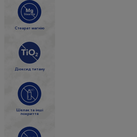
Стеарат магнію
Діоксид титану
Шелак та інші
покриття