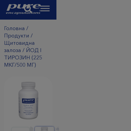
Головна
/
Продукти
/
Щитовидна
залоза
/
ЙОД І
ТИРОЗИН (225
МКГ/500 МГ)