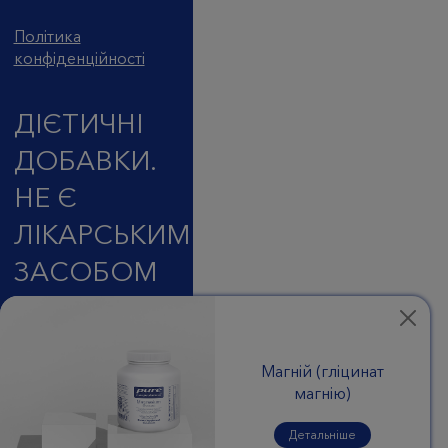
Політика
конфіденційності
ДІЄТИЧНІ
ДОБАВКИ.
НЕ Є
ЛІКАРСЬКИМ
ЗАСОБОМ
© 2026 Pure
Encapsulations
Магнiй (глiцинат
Продукція
магнію)
призначена для
продажу в аптечних
Детальніше
установах