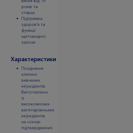
віком від 18
років та
старші
Підтримка
здоров’я та
функції
щитовидної
залози
Характеристики
Поєднання
клінічно
вивчених
інгредієнтів
Виготовлено
із
високоякісних
вегетаріанських
інгредієнтів
на основі
підтверджених