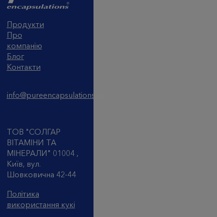
Продукти
Про
компанію
Блог
Контакти
info@pureencapsulations.ua
ТОВ "СОЛГАР
ВІТАМІНИ ТА
МІНЕРАЛИ" 01004 ,
Київ, вул.
Шовковична 42-44
Політика
використання кукі