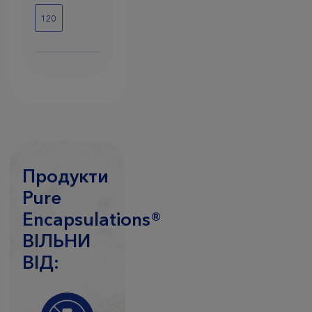
120
Продукти
Pure
Encapsulations®
ВIЛЬНИ
ВIД: