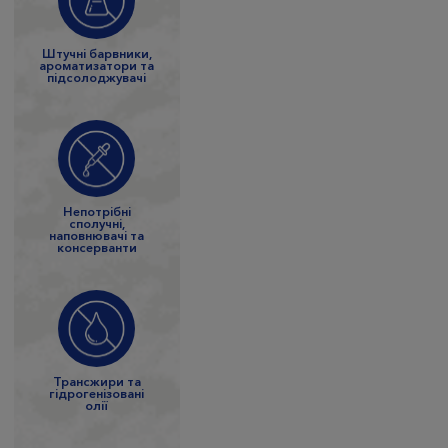
Штучні барвники,
ароматизатори та
підсолоджувачі
Непотрібні
сполучні,
наповнювачі та
консерванти
Трансжири та
гідрогенізовані
олії