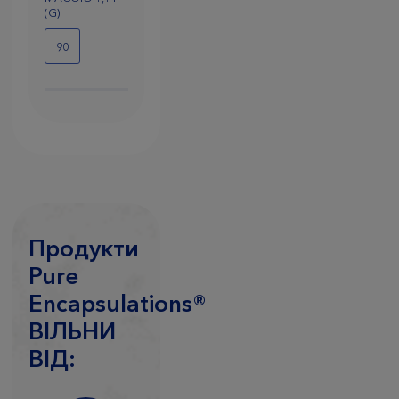
(G)
90
Продукти
Pure
Encapsulations®
ВIЛЬНИ
ВIД: