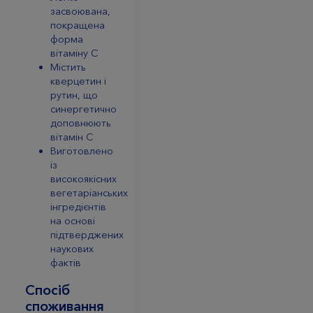
засвоювана,
покращена
форма
вітаміну C
Містить
кверцетин і
рутин, що
синергетично
доповнюють
вітамін С
Виготовлено
із
високоякісних
вегетаріанських
інгредієнтів
на основі
підтверджених
наукових
фактів
Спосіб
споживання