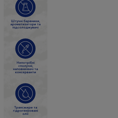
Штучні барвники,
ароматизатори та
підсолоджувачі
Непотрібні
сполучні,
наповнювачі та
консерванти
Трансжири та
гідрогенізовані
олії