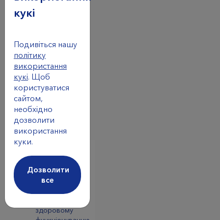
кукі
ГМО
Подивіться нашу
політику
використання
* За винятком тих
випадкiв, коли вони
кукі
. Щоб
вказани у складi.
користуватися
сайтом,
необхідно
дозволити
використання
куки.
Дозволити
Переваги
все
Сприяє
здоровому