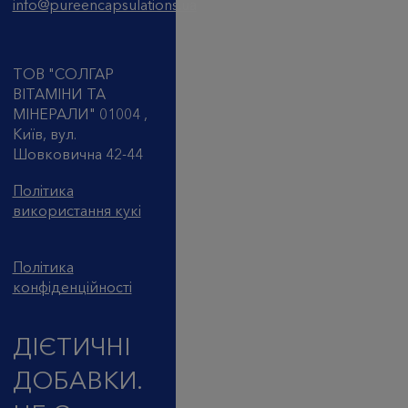
info@pureencapsulations.ua
ТОВ "СОЛГАР
ВІТАМІНИ ТА
МІНЕРАЛИ" 01004 ,
Київ, вул.
Шовковична 42-44
Політика
використання кукі
Політика
конфіденційності
ДІЄТИЧНІ
ДОБАВКИ.